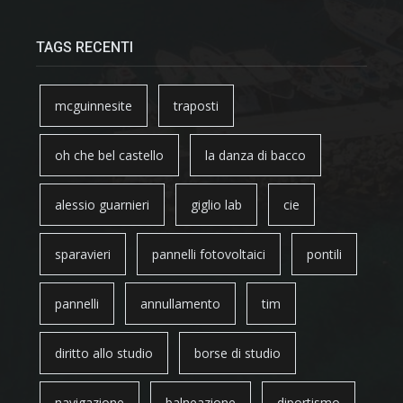
TAGS RECENTI
mcguinnesite
traposti
oh che bel castello
la danza di bacco
alessio guarnieri
giglio lab
cie
sparavieri
pannelli fotovoltaici
pontili
pannelli
annullamento
tim
diritto allo studio
borse di studio
navigazione
balneazione
diportismo