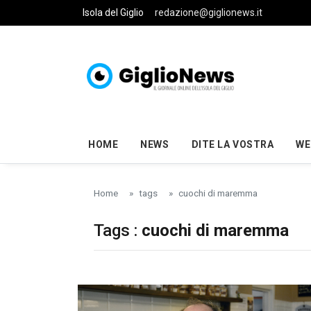
Skip to main content
Isola del Giglio
redazione@giglionews.it
HOME
NEWS
DITE LA VOSTRA
WE
Home
tags
cuochi di maremma
Tags :
cuochi di maremma