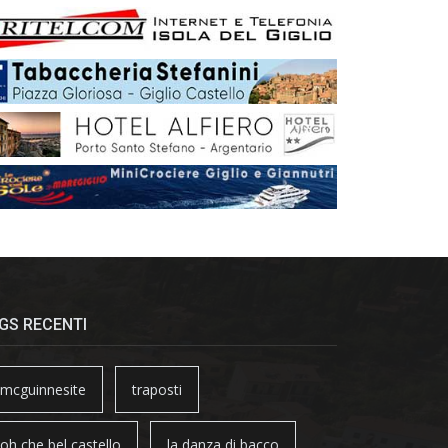
GS RECENTI
mcguinnesite
traposti
oh che bel castello
la danza di bacco