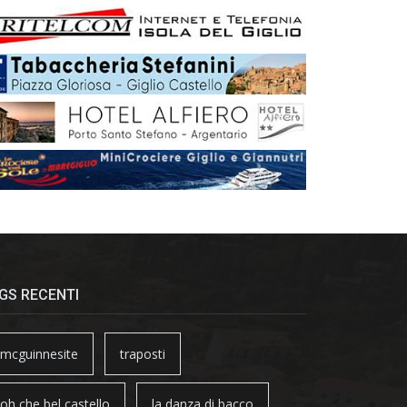
GS RECENTI
mcguinnesite
traposti
oh che bel castello
la danza di bacco