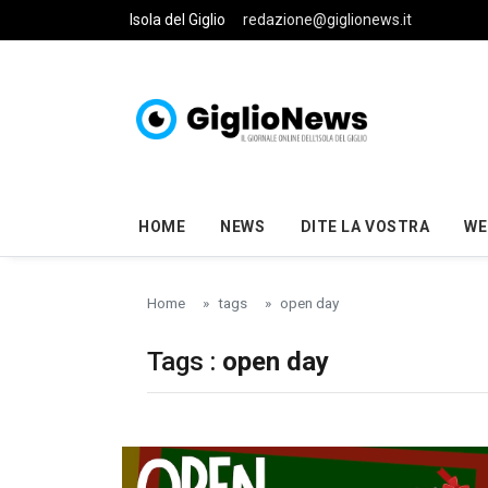
Skip to main content
Isola del Giglio
redazione@giglionews.it
HOME
NEWS
DITE LA VOSTRA
WE
Home
tags
open day
Tags :
open day