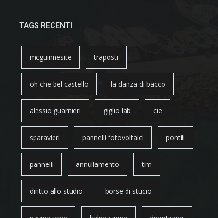
TAGS RECENTI
mcguinnesite
traposti
oh che bel castello
la danza di bacco
alessio guarnieri
giglio lab
cie
sparavieri
pannelli fotovoltaici
pontili
pannelli
annullamento
tim
diritto allo studio
borse di studio
navigazione
balneazione
diportismo