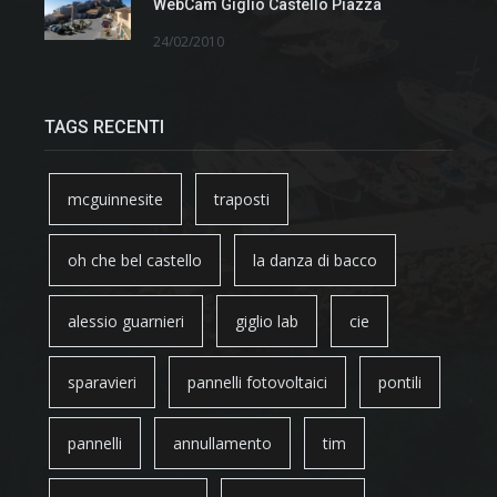
WebCam Giglio Castello Piazza
24/02/2010
TAGS RECENTI
mcguinnesite
traposti
oh che bel castello
la danza di bacco
alessio guarnieri
giglio lab
cie
sparavieri
pannelli fotovoltaici
pontili
pannelli
annullamento
tim