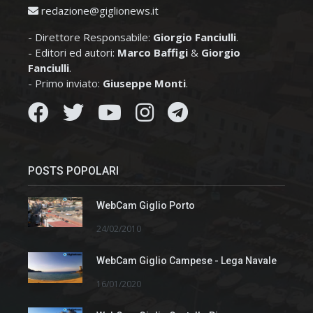
redazione@giglionews.it
- Direttore Responsabile:
Giorgio Fanciulli
.
- Editori ed autori:
Marco Baffigi
&
Giorgio
Fanciulli
.
- Primo inviato:
Giuseppe Monti
.
POSTS POPOLARI
WebCam Giglio Porto
24/02/2010
WebCam Giglio Campese - Lega Navale
16/01/2020