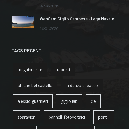
02/08/2026
WebCam Giglio Campese - Lega Navale
16/01/2020
TAGS RECENTI
mcguinnesite
traposti
oh che bel castello
la danza di bacco
alessio guarnieri
giglio lab
cie
sparavieri
pannelli fotovoltaici
pontili