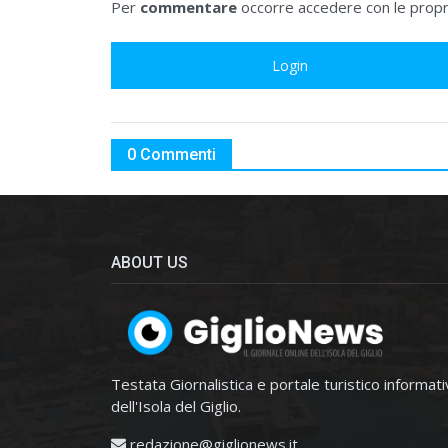
Per
commentare
occorre accedere con le propri
Login
0 Commenti
ABOUT US
Testata Giornalistica e portale turistico informat
dell'Isola del Giglio.
redazione@giglionews.it