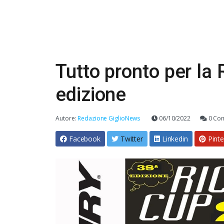
Tutto pronto per la
edizione
Autore:
Redazione GiglioNews
06/10/2022
0 Co
Facebook
Twitter
Linkedin
Pinte