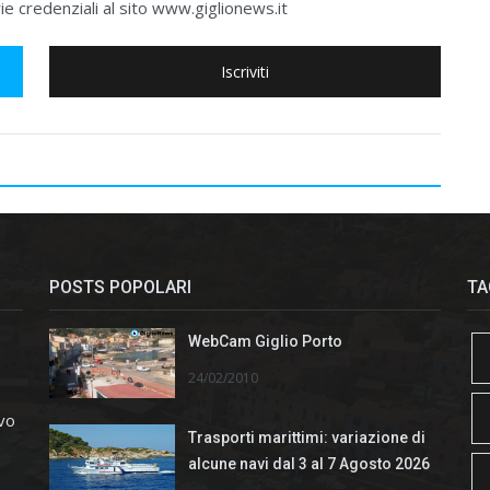
e credenziali al sito www.giglionews.it
Iscriviti
POSTS POPOLARI
TA
WebCam Giglio Porto
24/02/2010
ivo
Trasporti marittimi: variazione di
alcune navi dal 3 al 7 Agosto 2026