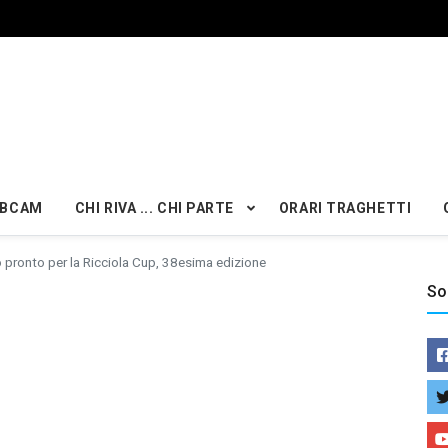
BCAM
CHI RIVA ... CHI PARTE
ORARI TRAGHETTI
 pronto per la Ricciola Cup, 38esima edizione
So