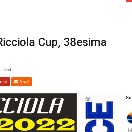
 Ricciola Cup, 38esima
mmenti
rest
Email
Su