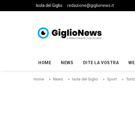
Skip to main content
Isola del Giglio
redazione@giglionews.it
HOME
NEWS
DITE LA VOSTRA
WE
Home
News
Isola del Giglio
Sport
Tutto