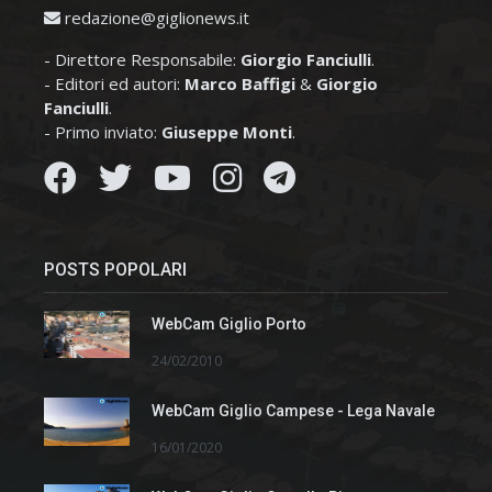
redazione@giglionews.it
- Direttore Responsabile:
Giorgio Fanciulli
.
- Editori ed autori:
Marco Baffigi
&
Giorgio
Fanciulli
.
- Primo inviato:
Giuseppe Monti
.
POSTS POPOLARI
WebCam Giglio Porto
24/02/2010
WebCam Giglio Campese - Lega Navale
16/01/2020