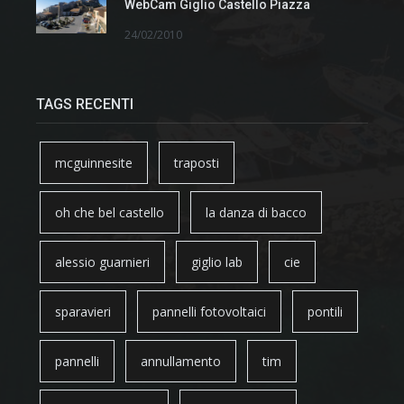
WebCam Giglio Castello Piazza
24/02/2010
TAGS RECENTI
mcguinnesite
traposti
oh che bel castello
la danza di bacco
alessio guarnieri
giglio lab
cie
sparavieri
pannelli fotovoltaici
pontili
pannelli
annullamento
tim