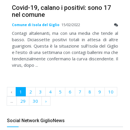
Covid-19, calano i positivi: sono 17
nel comune
Comune di Isola del Giglio
15/02/2022
Contagi altalenanti, ma con una media che tende al
basso. Diciassette positivi totali in attesa di altre
guarigioni. Questa è la situazione sull’Isola del Giglio
e l’esito di una settimana con contagi ballerini ma che
tendenzialmente confermano la curva discendente. Il
virus, dopo ...
‹
1
2
3
4
5
6
7
8
9
10
...
29
30
›
Social Network GiglioNews