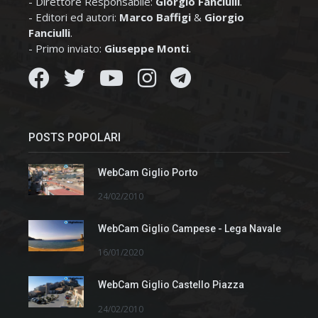
- Direttore Responsabile:
Giorgio Fanciulli
.
- Editori ed autori:
Marco Baffigi
&
Giorgio
Fanciulli
.
- Primo inviato:
Giuseppe Monti
.
POSTS POPOLARI
WebCam Giglio Porto
24/02/2010
WebCam Giglio Campese - Lega Navale
16/01/2020
WebCam Giglio Castello Piazza
24/02/2010