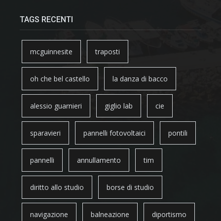
TAGS RECENTI
mcguinnesite
traposti
oh che bel castello
la danza di bacco
alessio guarnieri
giglio lab
cie
sparavieri
pannelli fotovoltaici
pontili
pannelli
annullamento
tim
diritto allo studio
borse di studio
navigazione
balneazione
diportismo