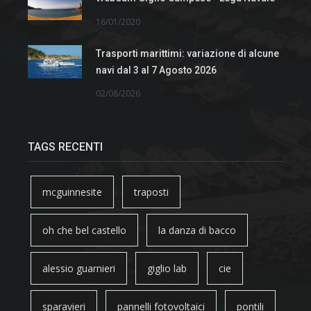
16/01/2020
Trasporti marittimi: variazione di alcune
navi dal 3 al 7 Agosto 2026
02/08/2026
TAGS RECENTI
mcguinnesite
traposti
oh che bel castello
la danza di bacco
alessio guarnieri
giglio lab
cie
sparavieri
pannelli fotovoltaici
pontili