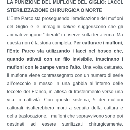
LA PUNIZIONE DEL MUFLONE DEL GIGLIO: LACCI,
STERILIZZAZIONE CHIRURGICA O MORTE
L’Ente Parco sta proseguendo l'eradicazione dei mufloni
del Giglio e le immagini
online
suggeriscono che gli
animali vengono “liberati” in riserve sulla terraferma. Ma
questa non è la storia completa.
Per catturare i mufloni,
l’Ente Parco sta utilizzando i lacci nel bosco che,
quando attivati con un filo invisibile, trascinano i
mufloni con le zampe verso l'alto.
Una volta catturato,
il muflone viene contrassegnato con un numero di serie
all’orecchio e messo in una gabbia all’interno delle
leccete del Franco, in attesa di trasferimento verso una
vita in cattività. Con questo sistema, 5 dei mufloni
catturati risulterebbero morti a seguito della cattura e
della traslocazione. I mufloni che sopravvivono sono poi
destinati ad essere sterilizzati chirurgicamente,