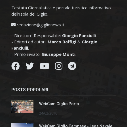
Testata Giornalistica e portale turistico informativo
dell'Isola del Giglio.
redazione@giglionews.it
- Direttore Responsabile:
Giorgio Fanciulli
.
- Editori ed autori:
Marco Baffigi
&
Giorgio
Fanciulli
.
- Primo inviato:
Giuseppe Monti
.
POSTS POPOLARI
WebCam Giglio Porto
24/02/2010
WebCam Giglio Campese - Lega Navale