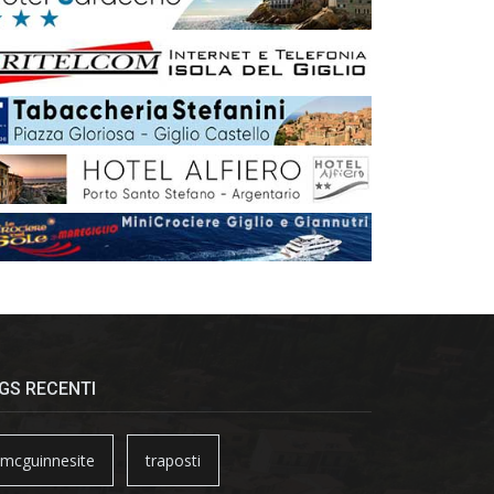
GS RECENTI
mcguinnesite
traposti