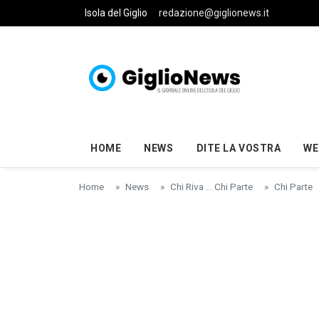
Skip to main content
Isola del Giglio
redazione@giglionews.it
HOME
NEWS
DITE LA VOSTRA
WE
Home
News
Chi Riva ... Chi Parte
Chi Parte