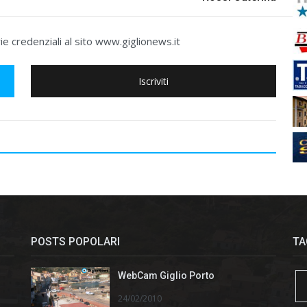
e credenziali al sito www.giglionews.it
Iscriviti
POSTS POPOLARI
TA
WebCam Giglio Porto
24/02/2010