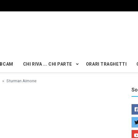
BCAM
CHI RIVA ... CHI PARTE
ORARI TRAGHETTI
Sturman Aimone
So