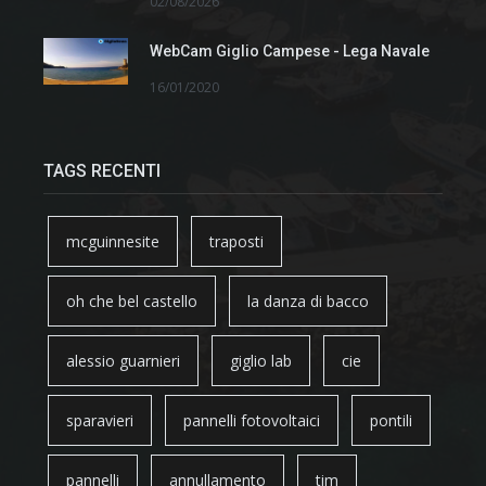
02/08/2026
WebCam Giglio Campese - Lega Navale
16/01/2020
TAGS RECENTI
mcguinnesite
traposti
oh che bel castello
la danza di bacco
alessio guarnieri
giglio lab
cie
sparavieri
pannelli fotovoltaici
pontili
pannelli
annullamento
tim