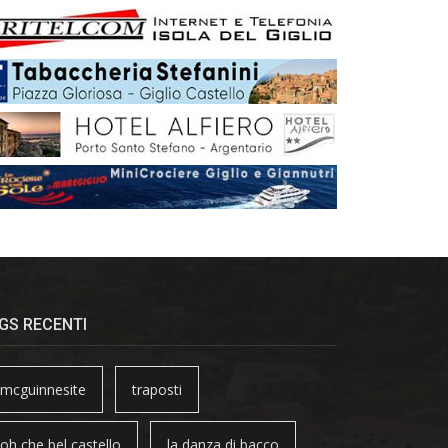
GS RECENTI
mcguinnesite
traposti
oh che bel castello
la danza di bacco