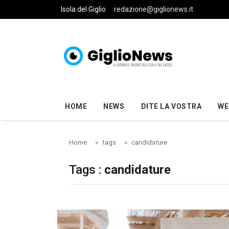
Skip to main content
Isola del Giglio
redazione@giglionews.it
HOME
NEWS
DITE LA VOSTRA
WE
Home
tags
candidature
Tags :
candidature