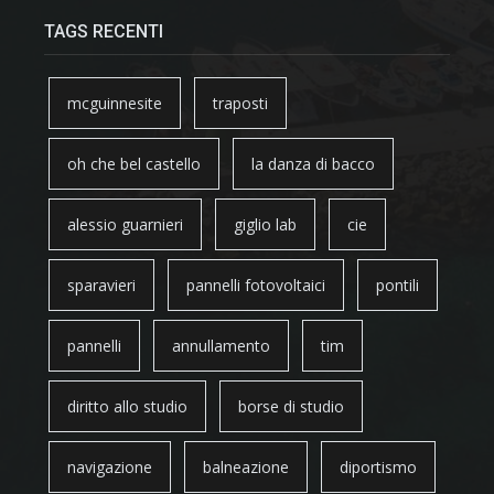
TAGS RECENTI
mcguinnesite
traposti
oh che bel castello
la danza di bacco
alessio guarnieri
giglio lab
cie
sparavieri
pannelli fotovoltaici
pontili
pannelli
annullamento
tim
diritto allo studio
borse di studio
navigazione
balneazione
diportismo