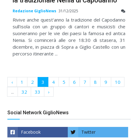
la tradizionale Nenia di Capodanno
Redazione GiglioNews
31/12/2025
Rivive anche quest'anno la tradizione del Capodanno
sull'isola con un gruppo di cantori e musicisti che
suoneranno per le vie dei paesi la famosa ed antica
Nenia. Si comincerà alle ore 18:30 di stasera, 31
dicembre, in piazza di Sopra a Giglio Castello con un
percorso itinerante ...
‹
1
2
3
4
5
6
7
8
9
10
...
32
33
›
Social Network GiglioNews
Facebook
Twitter