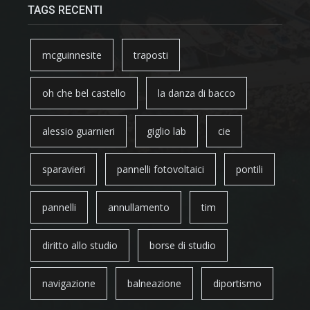
TAGS RECENTI
mcguinnesite
traposti
oh che bel castello
la danza di bacco
alessio guarnieri
giglio lab
cie
sparavieri
pannelli fotovoltaici
pontili
pannelli
annullamento
tim
diritto allo studio
borse di studio
navigazione
balneazione
diportismo