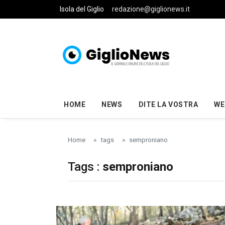
Skip to main content
Isola del Giglio
redazione@giglionews.it
HOME
NEWS
DITE LA VOSTRA
WE
Home
tags
semproniano
Tags :
semproniano