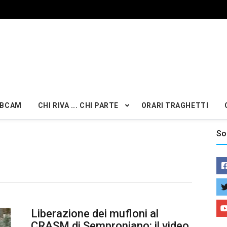
BCAM
CHI RIVA ... CHI PARTE
ORARI TRAGHETTI
So
Liberazione dei mufloni al
CRASM di Semproniano: il video