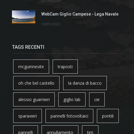
02/08/2026
WebCam Giglio Campese - Lega Navale
16/01/2020
TAGS RECENTI
mcguinnesite
traposti
oh che bel castello
la danza di bacco
alessio guarnieri
giglio lab
cie
sparavieri
pannelli fotovoltaici
pontili
pannelli
annullamento
tim