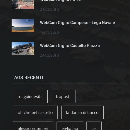
24/02/2010
WebCam Giglio Campese - Lega Navale
16/01/2020
WebCam Giglio Castello Piazza
24/02/2010
TAGS RECENTI
mcguinnesite
traposti
oh che bel castello
la danza di bacco
alessio guarnieri
giglio lab
cie