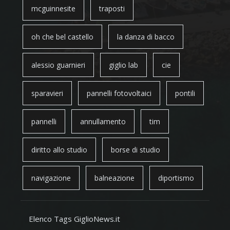
mcguinnesite
traposti
oh che bel castello
la danza di bacco
alessio guarnieri
giglio lab
cie
sparavieri
pannelli fotovoltaici
pontili
pannelli
annullamento
tim
diritto allo studio
borse di studio
navigazione
balneazione
diportismo
Elenco Tags GiglioNews.it