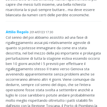
capire che messi tutti insieme, una bella richiesta
risarcitoria la si può sempre buttare... ma deve essere
bilanciata da numeri certi delle perdite economiche.
Attilio Regolo
2014/07/23 17:30
Col senno del poi abbiamo assistito ad una fase di
rigalleggiamento assai più relativamente agevole di
quanto si potesse immaginare da come era stata
descritta, nel bel mezzo della più importante e prolungata
perturbazione di tutta la stagione estiva essendo occorsi
ben 10 giorni anziché ì 5 previsti per effettuare il
rigalleggiamento stesso Il traino verso Genova sta
avvenendo apparentemente senza problemi anche se
occorreranno almeno altri 4 giorni. Viene comunque da
dedurre, sempre col senno del dopo, che se l'intera
operazione fosse stata svolta a settembre anzichè a
luglio le cose sarebbero potute andare probabilmente
molto meglio rispettando oltretutto i patti stabiliti fin
dall'inizio con la Regione Toscana, il Porto di Piombino,la