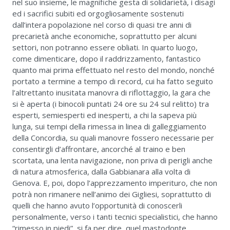
nel suo insieme, le magnifiche gesta di solidarietà, i disagi
ed i sacrifici subiti ed orgogliosamente sostenuti
dall’intera popolazione nel corso di quasi tre anni di
precarietà anche economiche, soprattutto per alcuni
settori, non potranno essere obliati. In quarto luogo,
come dimenticare, dopo il raddrizzamento, fantastico
quanto mai prima effettuato nel resto del mondo, nonché
portato a termine a tempo di record, cui ha fatto seguito
l’altrettanto inusitata manovra di riflottaggio, la gara che
si è aperta (i binocoli puntati 24 ore su 24 sul relitto) tra
esperti, semiesperti ed inesperti, a chi la sapeva più
lunga, sui tempi della rimessa in linea di galleggiamento
della Concordia, su quali manovre fossero necessarie per
consentirgli d’affrontare, ancorché al traino e ben
scortata, una lenta navigazione, non priva di perigli anche
di natura atmosferica, dalla Gabbianara alla volta di
Genova. E, poi, dopo l’apprezzamento imperituro, che non
potrà non rimanere nell’animo dei Gigliesi, soprattutto di
quelli che hanno avuto l’opportunità di conoscerli
personalmente, verso i tanti tecnici specialistici, che hanno
“rimesso in piedi”, si fa per dire, quel mastodonte