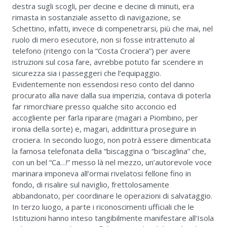
destra sugli scogli, per decine e decine di minuti, era
rimasta in sostanziale assetto di navigazione, se
Schettino, infatti, invece di compenetrarsi, più che mai, nel
ruolo di mero esecutore, non si fosse intrattenuto al
telefono (ritengo con la “Costa Crociera”) per avere
istruzioni sul cosa fare, avrebbe potuto far scendere in
sicurezza sia i passeggeri che l’equipaggio.
Evidentemente non essendosi reso conto del danno
procurato alla nave dalla sua imperizia, contava di poterla
far rimorchiare presso qualche sito acconcio ed
accogliente per farla riparare (magari a Piombino, per
ironia della sorte) e, magari, addirittura proseguire in
crociera. In secondo luogo, non potrà essere dimenticata
la famosa telefonata della “biscaggina o “biscaglina” che,
con un bel “Ca…!” messo là nel mezzo, un’autorevole voce
marinara imponeva all’ormai rivelatosi fellone fino in
fondo, di risalire sul naviglio, frettolosamente
abbandonato, per coordinare le operazioni di salvataggio.
In terzo luogo, a parte i riconoscimenti ufficiali che le
Istituzioni hanno inteso tangibilmente manifestare all’Isola