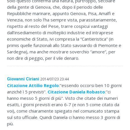
solo questo conferma una natura, purtroppo, secolare
della gente di Genova, che, dopo il periodo delle
Repubbliche marinare, appunto Genova, Pisa, Amalfi e
Venezia, non solo l’ha sempre vista, parassitariamente,
rispetto al resto del Pese, trarre cospicui vantaggi
dall’insediamento di molteplici industrie ed intraprese
economiche di Stato, ivi compresa la “Cantieristica” (in
primis quelle funzionali allo Stato savoiardo di Piemonte e
Sardegna), ma anche mostrare soverchio “amore”, per
non dire di peggio, per il vile denaro.
Giovanni Ciriani
2014/07/23 23:44
Citazione Attilio Regolo
:"essendo occorsi ben 10 giorni
anziché ì 5 previsti".
Citazione Daniela Robasto
:"ci
hanno messo 5 giorni di più". Visto che citate dei numeri
esatti, i giorni previsti erano 6-7 (e non 5 come citato da
voi), come chiaramente spiegato nel comunicato stampa
sul sito ufficiale. Quindi Daniela ci hanno messo 3 giorni di
più.