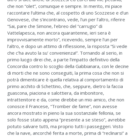
che non “olet”, comunque e sempre. In merito, mi piace
raccontare l’ultima che, al cospetto di uno Scozzese e d’un
Genovese, che s’incontrano, vede, l’un per l’altro, riferire
“Sai, pare che Simone, l’ebreo del “carrugio” di
Vattelapesca, non ancora quarantenne, ieri sera è
improvvisamente morto”, ricevendo, sempre l’un per
l’altro, e dopo un attimo di riflessione, la risposta “Si vede
che c’ha avuto la su’ convenienza!”. Tornando al serio, in
primo luogo direi che, a parte l’impatto definitivo della
Concordia contro lo scoglio della Gabbianara, con le decine
di morti che ne sono conseguiti, la prima cosa che non si
potrà dimenticare è quella relativa al comportamento di
primo acchito di Schettino, che, seppure, dietro la faccia
guascona, piaciona e salottiera, da imbonitore,
intrattenitore e da, come direbbe un mio amico, che non
conosce il Francese, “Tromber de fame”, non avesse
ancora mostrato in pieno la sua sostanziale fellonia, se
solo fosse stato appena “presente a se steso”, avrebbe
potuto salvare tutti, ma proprio tutti i passeggeri. Visto
che la nave, ancorché ferita a morte, prima di “reclinarsi” a