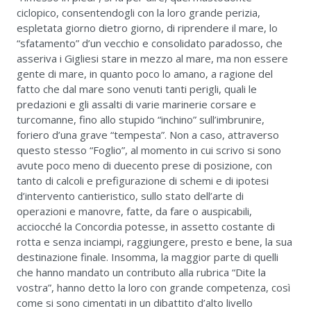
ciclopico, consentendogli con la loro grande perizia,
espletata giorno dietro giorno, di riprendere il mare, lo
“sfatamento” d’un vecchio e consolidato paradosso, che
asseriva i Gigliesi stare in mezzo al mare, ma non essere
gente di mare, in quanto poco lo amano, a ragione del
fatto che dal mare sono venuti tanti perigli, quali le
predazioni e gli assalti di varie marinerie corsare e
turcomanne, fino allo stupido “inchino” sull’imbrunire,
foriero d’una grave “tempesta”. Non a caso, attraverso
questo stesso “Foglio”, al momento in cui scrivo si sono
avute poco meno di duecento prese di posizione, con
tanto di calcoli e prefigurazione di schemi e di ipotesi
d’intervento cantieristico, sullo stato dell’arte di
operazioni e manovre, fatte, da fare o auspicabili,
acciocché la Concordia potesse, in assetto costante di
rotta e senza inciampi, raggiungere, presto e bene, la sua
destinazione finale. Insomma, la maggior parte di quelli
che hanno mandato un contributo alla rubrica “Dite la
vostra”, hanno detto la loro con grande competenza, così
come si sono cimentati in un dibattito d’alto livello