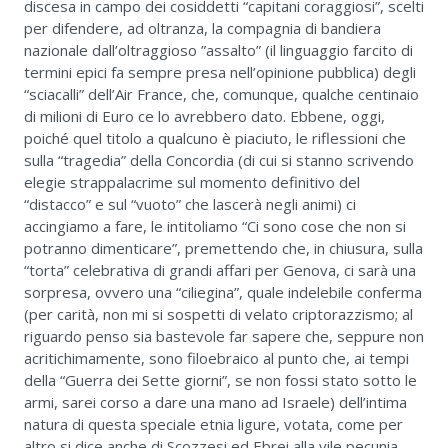
discesa in campo dei cosiddetti “capitani coraggiosi”, scelti
per difendere, ad oltranza, la compagnia di bandiera
nazionale dall’oltraggioso ”assalto” (il linguaggio farcito di
termini epici fa sempre presa nell’opinione pubblica) degli
“sciacalli” dell’Air France, che, comunque, qualche centinaio
di milioni di Euro ce lo avrebbero dato. Ebbene, oggi,
poiché quel titolo a qualcuno è piaciuto, le riflessioni che
sulla “tragedia” della Concordia (di cui si stanno scrivendo
elegie strappalacrime sul momento definitivo del
“distacco” e sul “vuoto” che lascerà negli animi) ci
accingiamo a fare, le intitoliamo “Ci sono cose che non si
potranno dimenticare”, premettendo che, in chiusura, sulla
“torta” celebrativa di grandi affari per Genova, ci sarà una
sorpresa, ovvero una “ciliegina”, quale indelebile conferma
(per carità, non mi si sospetti di velato criptorazzismo; al
riguardo penso sia bastevole far sapere che, seppure non
acritichimamente, sono filoebraico al punto che, ai tempi
della “Guerra dei Sette giorni”, se non fossi stato sotto le
armi, sarei corso a dare una mano ad Israele) dell’intima
natura di questa speciale etnia ligure, votata, come per
altro si dice anche di Scozzesi ed Ebrei alla vile pecunia,