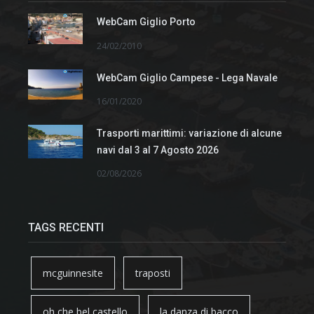
WebCam Giglio Porto
24/02/2010
WebCam Giglio Campese - Lega Navale
16/01/2020
Trasporti marittimi: variazione di alcune
navi dal 3 al 7 Agosto 2026
02/08/2026
TAGS RECENTI
mcguinnesite
traposti
oh che bel castello
la danza di bacco