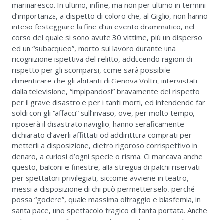
marinaresco. In ultimo, infine, ma non per ultimo in termini
d’importanza, a dispetto di coloro che, al Giglio, non hanno
inteso festeggiare la fine d’un evento drammatico, nel
corso del quale si sono avute 30 vittime, più un disperso
ed un “subacqueo”, morto sul lavoro durante una
ricognizione ispettiva del relitto, adducendo ragioni di
rispetto per gli scomparsi, come sarà possibile
dimenticare che gli abitanti di Genova Voltri, intervistati
dalla televisione, “impipandosi” bravamente del rispetto
per il grave disastro e per i tanti morti, ed intendendo far
soldi con gli “affacci” sull’invaso, ove, per molto tempo,
riposerà il disastrato naviglio, hanno seraficamente
dichiarato d’averli affittati od addirittura comprati per
metterli a disposizione, dietro rigoroso corrispettivo in
denaro, a curiosi d’ogni specie o risma. Ci mancava anche
questo, balconi e finestre, alla stregua di palchi riservati
per spettatori privilegiati, siccome avviene in teatro,
messi a disposizione di chi può permetterselo, perché
possa “godere”, quale massima oltraggio e blasfemia, in
santa pace, uno spettacolo tragico di tanta portata. Anche