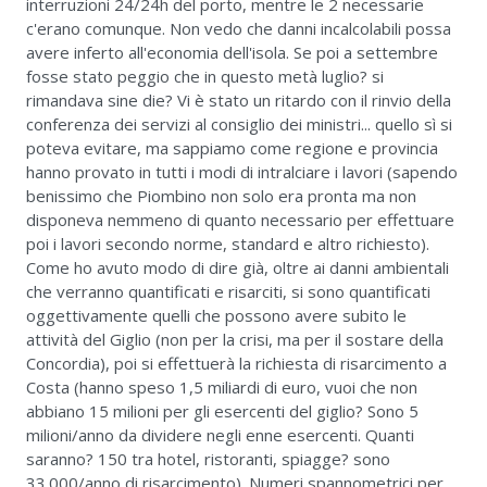
interruzioni 24/24h del porto, mentre le 2 necessarie
c'erano comunque. Non vedo che danni incalcolabili possa
avere inferto all'economia dell'isola. Se poi a settembre
fosse stato peggio che in questo metà luglio? si
rimandava sine die? Vi è stato un ritardo con il rinvio della
conferenza dei servizi al consiglio dei ministri... quello sì si
poteva evitare, ma sappiamo come regione e provincia
hanno provato in tutti i modi di intralciare i lavori (sapendo
benissimo che Piombino non solo era pronta ma non
disponeva nemmeno di quanto necessario per effettuare
poi i lavori secondo norme, standard e altro richiesto).
Come ho avuto modo di dire già, oltre ai danni ambientali
che verranno quantificati e risarciti, si sono quantificati
oggettivamente quelli che possono avere subito le
attività del Giglio (non per la crisi, ma per il sostare della
Concordia), poi si effettuerà la richiesta di risarcimento a
Costa (hanno speso 1,5 miliardi di euro, vuoi che non
abbiano 15 milioni per gli esercenti del giglio? Sono 5
milioni/anno da dividere negli enne esercenti. Quanti
saranno? 150 tra hotel, ristoranti, spiagge? sono
33.000/anno di risarcimento). Numeri spannometrici per