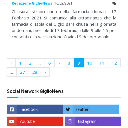
Redazione GiglioNews
16/02/2021
Chiusura straordinaria della farmacia domani, 17
Febbraio 2021 Si comunica alla cittadinanza che la
farmacia di Isola del Giglio sarà chiusa nella giornata
di domani, mercoledì 17 febbraio, dalle 9 alle 16 per
consentire la vaccinazione Covid-19 del personale. ...
‹
1
2
...
6
7
8
9
10
11
12
...
27
28
›
Social Network GiglioNews
Facebook
Twitter
Youtube
Instagram