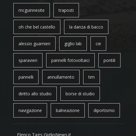
mcguinnesite
traposti
oh che bel castello
la danza di bacco
alessio guarnieri
giglio lab
cie
sparavieri
pannelli fotovoltaici
pontili
pannelli
annullamento
tim
diritto allo studio
borse di studio
navigazione
balneazione
diportismo
Elenco Tags GiglioNews.it