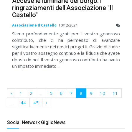
Accese le luminarie del borgo: i
ringraziamenti dell'Associazione "Il
Castello"
Associazione Il Castello
10/12/2024
Siamo profondamente grati per il vostro generoso
contributo, che ci ha permesso di avanzare
significativamente nei nostri progetti. Grazie di cuore
per il vostro sostegno continuo e la fiducia che avete
riposto in noi. Il vostro generoso contributo ha avuto
un impatto immediato ...
‹
1
2
...
5
6
7
8
9
10
11
...
44
45
›
Social Network GiglioNews