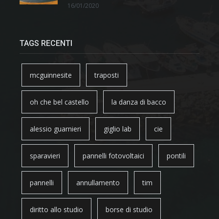
16/01/2020
TAGS RECENTI
mcguinnesite
traposti
oh che bel castello
la danza di bacco
alessio guarnieri
giglio lab
cie
sparavieri
pannelli fotovoltaici
pontili
pannelli
annullamento
tim
diritto allo studio
borse di studio