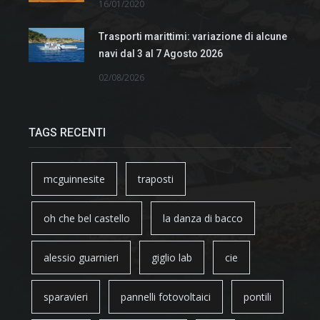
16/01/2020
Trasporti marittimi: variazione di alcune
navi dal 3 al 7 Agosto 2026
02/08/2026
TAGS RECENTI
mcguinnesite
traposti
oh che bel castello
la danza di bacco
alessio guarnieri
giglio lab
cie
sparavieri
pannelli fotovoltaici
pontili