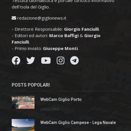
Testata Giornalistica e portale turistico informativo
dell'Isola del Giglio.
redazione@giglionews.it
- Direttore Responsabile:
Giorgio Fanciulli
.
- Editori ed autori:
Marco Baffigi
&
Giorgio
Fanciulli
.
- Primo inviato:
Giuseppe Monti
.
POSTS POPOLARI
WebCam Giglio Porto
24/02/2010
WebCam Giglio Campese - Lega Navale