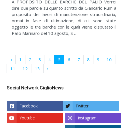
A PROPOSITO DELLE BARCHE DEL PALIO Vorrei
dire due parole su quanto scritto da Giancarlo Rum a
proposito dei lavori di manutenzione straordinaria,
ormai in fase di ultimazione, di cui sono state
oggetto le tre barche con le quali viene disputato il
Palio Marinaro del 10 agosto, S ...
‹
1
2
3
4
5
6
7
8
9
10
11
12
13
›
Social Network GiglioNews
Facebook
Twitter
Youtube
Instagram