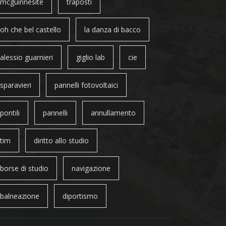
mcguinnesite
traposti
oh che bel castello
la danza di bacco
alessio guarnieri
giglio lab
cie
sparavieri
pannelli fotovoltaici
pontili
pannelli
annullamento
tim
diritto allo studio
borse di studio
navigazione
balneazione
diportismo