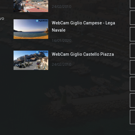
24/02/2010
ivo
WebCam Giglio Campese - Lega
Navale
16/01/2020
WebCam Giglio Castello Piazza
24/02/2010