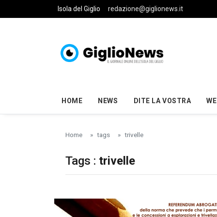
Skip to main content
Isola del Giglio
redazione@giglionews.it
HOME
NEWS
DITE LA VOSTRA
WE
Home
tags
trivelle
Tags :
trivelle