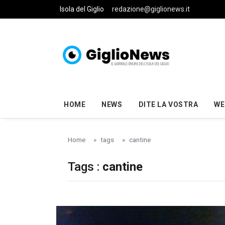
Skip to main content
Isola del Giglio
redazione@giglionews.it
HOME
NEWS
DITE LA VOSTRA
WE
Home
tags
cantine
Tags :
cantine