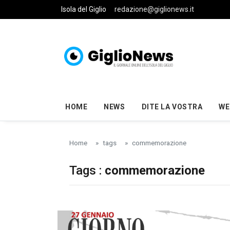
Skip to main content
Isola del Giglio
redazione@giglionews.it
HOME
NEWS
DITE LA VOSTRA
WE
Home
tags
commemorazione
Tags :
commemorazione