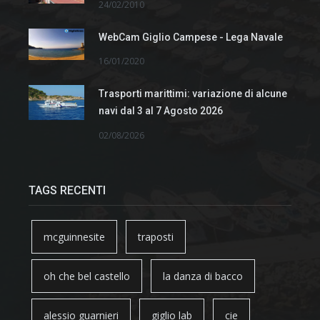
24/02/2010
WebCam Giglio Campese - Lega Navale
16/01/2020
Trasporti marittimi: variazione di alcune
navi dal 3 al 7 Agosto 2026
02/08/2026
TAGS RECENTI
mcguinnesite
traposti
oh che bel castello
la danza di bacco
alessio guarnieri
giglio lab
cie