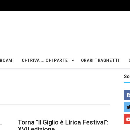
BCAM
CHI RIVA ... CHI PARTE
ORARI TRAGHETTI
So
Torna "Il Giglio è Lirica Festival":
XVII edizione