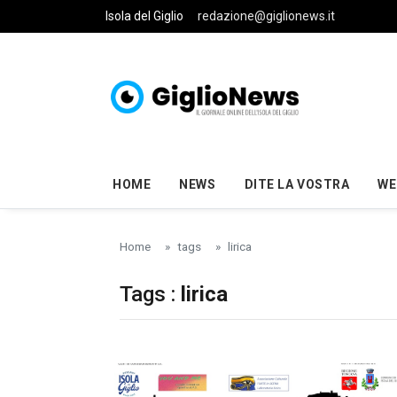
Skip to main content
Isola del Giglio
redazione@giglionews.it
HOME
NEWS
DITE LA VOSTRA
WE
Home
tags
lirica
Tags :
lirica