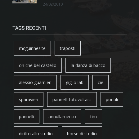
24/02/2010
TAGS RECENTI
mcguinnesite
traposti
oh che bel castello
la danza di bacco
alessio guarnieri
giglio lab
cie
sparavieri
pannelli fotovoltaici
pontili
pannelli
annullamento
tim
diritto allo studio
borse di studio