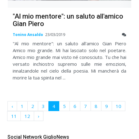
"Al mio mentore": un saluto all'amico
Gian Piero
Tonino Ansaldo
23/03/2019
"Al mio mentore": un saluto all'amico Gian Piero
Amico mio grande. Mi hai lasciato solo nel poetare.
Amico mio grande mai visto né conosciuto. Tu che hai
versato inchiostro supremo sulle mie emozioni,
innalzandole nel cielo della poesia. Mi mancherà da
morire la tua spinta nel ...
‹
1
2
3
4
5
6
7
8
9
10
11
12
›
Social Network GiglioNews