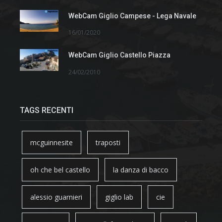
WebCam Giglio Campese - Lega Navale
16/01/2020
WebCam Giglio Castello Piazza
24/02/2010
TAGS RECENTI
mcguinnesite
traposti
oh che bel castello
la danza di bacco
alessio guarnieri
giglio lab
cie