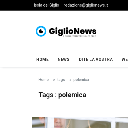
Skip to main content
Isola del Giglio
redazione@giglionews.it
HOME
NEWS
DITE LA VOSTRA
WE
Home
tags
polemica
Tags :
polemica