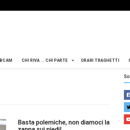
BCAM
CHI RIVA ... CHI PARTE
ORARI TRAGHETTI
So
Basta polemiche, non diamoci la
zappa sui piedi!